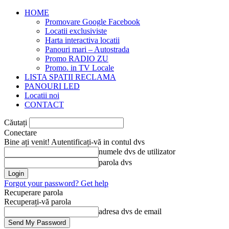
HOME
Promovare Google Facebook
Locatii exclusiviste
Harta interactiva locatii
Panouri mari – Autostrada
Promo RADIO ZU
Promo. in TV Locale
LISTA SPATII RECLAMA
PANOURI LED
Locatii noi
CONTACT
Căutați
Conectare
Bine ați venit! Autentificați-vă in contul dvs
numele dvs de utilizator
parola dvs
Forgot your password? Get help
Recuperare parola
Recuperați-vă parola
adresa dvs de email