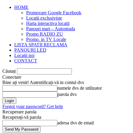
HOME
Promovare Google Facebook
Locatii exclusiviste
Harta interactiva locatii
Panouri mari – Autostrada
Promo RADIO ZU
Promo. in TV Locale
LISTA SPATII RECLAMA
PANOURI LED
Locatii noi
CONTACT
Căutați
Conectare
Bine ați venit! Autentificați-vă in contul dvs
numele dvs de utilizator
parola dvs
Forgot your password? Get help
Recuperare parola
Recuperați-vă parola
adresa dvs de email