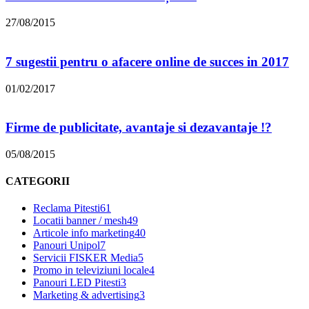
27/08/2015
7 sugestii pentru o afacere online de succes in 2017
01/02/2017
Firme de publicitate, avantaje si dezavantaje !?
05/08/2015
CATEGORII
Reclama Pitesti
61
Locatii banner / mesh
49
Articole info marketing
40
Panouri Unipol
7
Servicii FISKER Media
5
Promo in televiziuni locale
4
Panouri LED Pitesti
3
Marketing & advertising
3