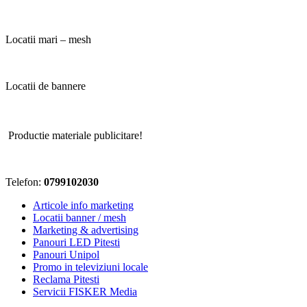
Locatii mari – mesh
Locatii de bannere
Locatii Lo
Productie materiale publicitare!
Telefon:
0799102030
Articole info marketing
Locatii banner / mesh
Marketing & advertising
Panouri LED Pitesti
Panouri Unipol
Promo in televiziuni locale
Reclama Pitesti
Servicii FISKER Media