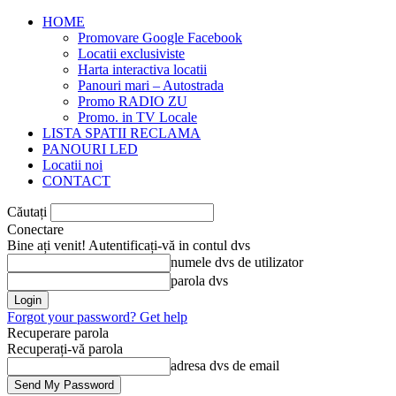
HOME
Promovare Google Facebook
Locatii exclusiviste
Harta interactiva locatii
Panouri mari – Autostrada
Promo RADIO ZU
Promo. in TV Locale
LISTA SPATII RECLAMA
PANOURI LED
Locatii noi
CONTACT
Căutați
Conectare
Bine ați venit! Autentificați-vă in contul dvs
numele dvs de utilizator
parola dvs
Forgot your password? Get help
Recuperare parola
Recuperați-vă parola
adresa dvs de email