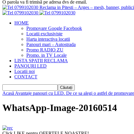
O parola va fi trimisă pe adresa dvs de email.
Reclama in Pitesti – Arges – mesh, banner, publici
HOME
Promovare Google Facebook
Locatii exclusiviste
Harta interactiva locatii
Panouri mari – Autostrada
Promo RADIO ZU
Promo. in TV Locale
LISTA SPATII RECLAMA
PANOURI LED
Locatii noi
CONTACT
Acasă
Avantaje panouri cu LED. De ce sa alegi o astfel de promovare
WhatsApp-Image-20160514
Click LIKE pentru OFERTELE NOASTRE!