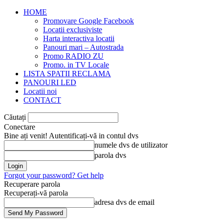
HOME
Promovare Google Facebook
Locatii exclusiviste
Harta interactiva locatii
Panouri mari – Autostrada
Promo RADIO ZU
Promo. in TV Locale
LISTA SPATII RECLAMA
PANOURI LED
Locatii noi
CONTACT
Căutați
Conectare
Bine ați venit! Autentificați-vă in contul dvs
numele dvs de utilizator
parola dvs
Forgot your password? Get help
Recuperare parola
Recuperați-vă parola
adresa dvs de email