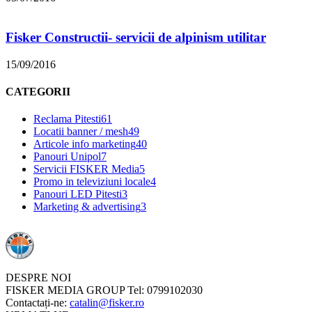
Fisker Constructii- servicii de alpinism utilitar
15/09/2016
CATEGORII
Reclama Pitesti
61
Locatii banner / mesh
49
Articole info marketing
40
Panouri Unipol
7
Servicii FISKER Media
5
Promo in televiziuni locale
4
Panouri LED Pitesti
3
Marketing & advertising
3
DESPRE NOI
FISKER MEDIA GROUP Tel: 0799102030
Contactați-ne:
catalin@fisker.ro